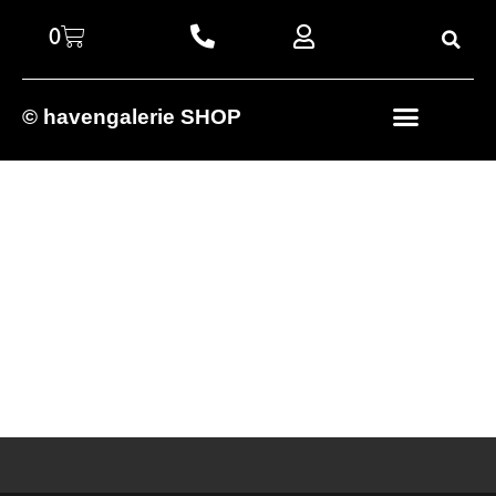
0
© havengalerie SHOP
SALES %