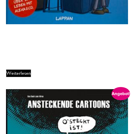
Michael Holtschulte – ALEXA!
8,99
€
EUR
Weiterlesen
Angebot!