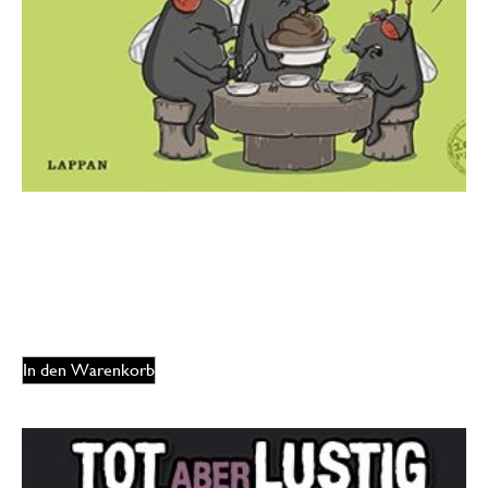
Michael Holtschulte – Alles VEGGIE oder was?
7,95
€
EUR
In den Warenkorb