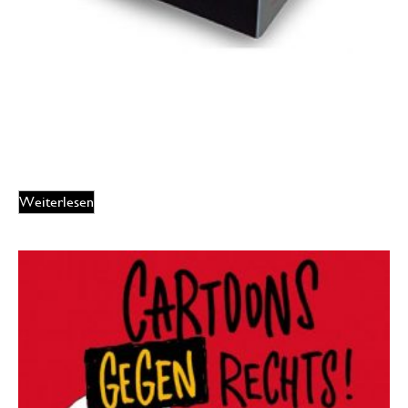
Die Kunst, aufzuräumen
16,90
€
EUR
Weiterlesen