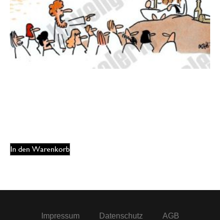
Oliver Ottitsch – Moment mal
125,00
€
EUR
In den Warenkorb
Impressum
Datenschutz
AGB