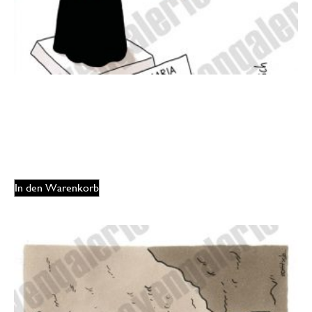
Oliver Ottitsch – Interreligiöses Merch
175,00
€
EUR
In den Warenkorb