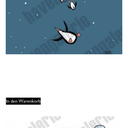
Dorthe Landschulz – Pinguine fallen
165,00
€
EUR
In den Warenkorb