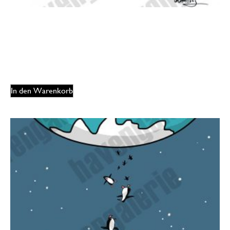
Oliver Ottitsch – Deep throat
175,00
€
EUR
In den Warenkorb