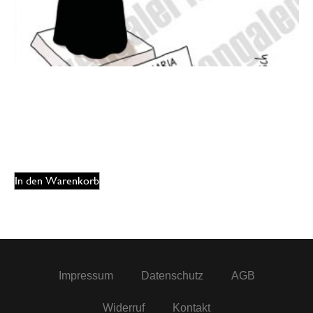
Oliver Ottitsch – Interreligiöses Merch
175,00
€
EUR
In den Warenkorb
Impressum
Datenschutz
AGB
Widerruf
Kontakt