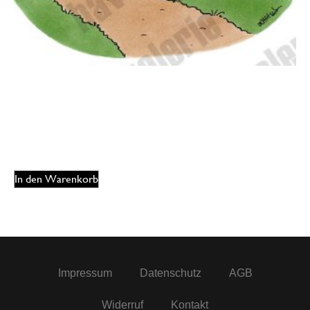
Oliver Ottitsch – In aller Öffentlichkeit
125,00
€
EUR
In den Warenkorb
Impressum
Datenschutz
AGB
Widerruf
Kontakt