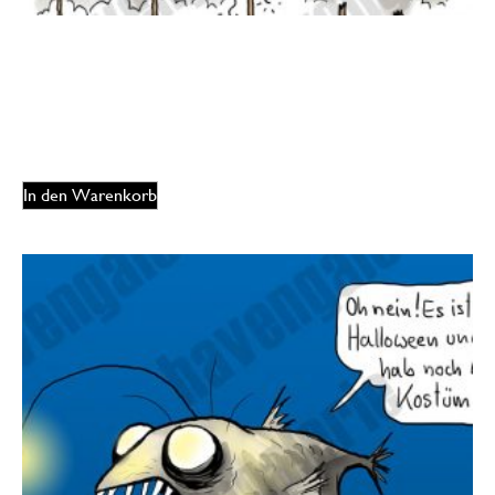
Oliver Ottitsch – Godzilla noodle
175,00
€
EUR
In den Warenkorb