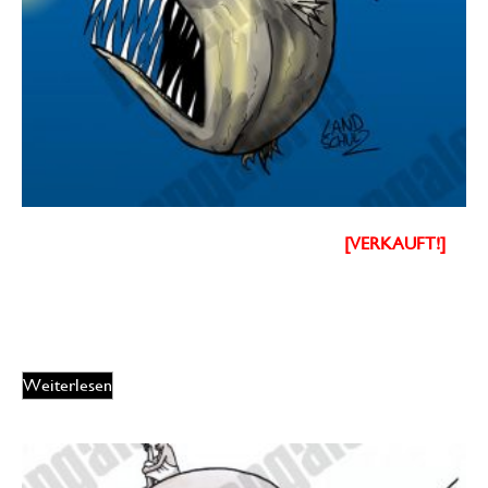
Dorthe Landschulz – Halloween Tiefseefisch
[VERKAUFT!]
100,00
€
EUR
Weiterlesen