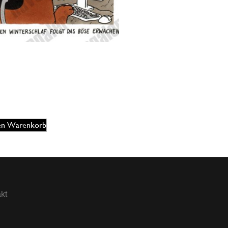
er Ottitsch – Winterschlaf
5,00
€
EUR
den Warenkorb
kt