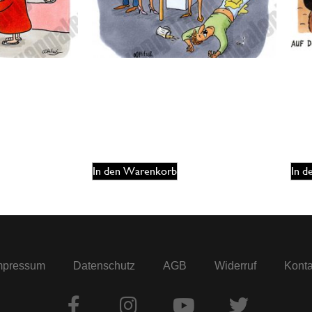
ist eins
Oliver Ottitsch – Mein Mann
Oliv
175,00
€
12
EUR
In den Warenkorb
In 
mpressum
Datenschutz
AGB
Widerruf
Konta