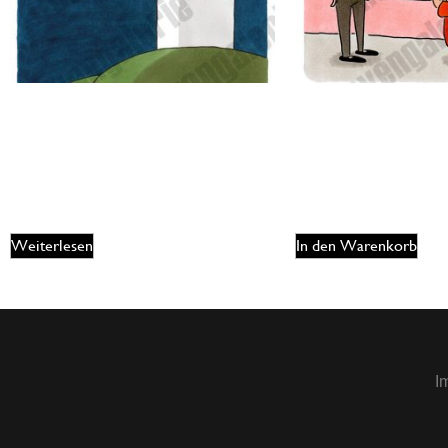
Oliver Ottitsch – The dark side of the
Oliver Ottitsch – Alles 
moon
175,00
€
125,00
€
EUR
EUR
Weiterlesen
In den Warenkorb
I