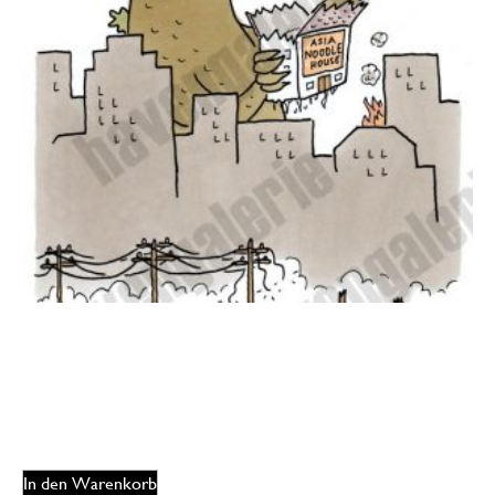
Oliver Ottitsch – Godzilla noodle
175,00
€
EUR
In den Warenkorb