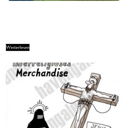
Oliver Ottitsch – The dark side of the moon
175,00
€
EUR
Weiterlesen