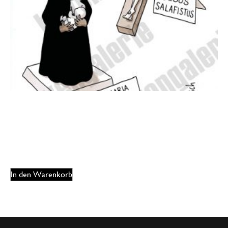
Oliver Ottitsch – Interreligiöses Merch
175,00
€
EUR
In den Warenkorb