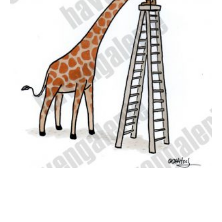
Oliver Ottitsch – Deep throat
175,00
€
EUR