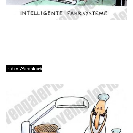
Oliver Ottitsch – Intelligente Fahrsysteme / Urlaub
125,00
€
EUR
In den Warenkorb