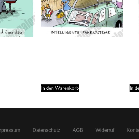
aracetamoll
Oliver Ottitsch – Intelligente
Oliv
Fahrsysteme / Urlaub
Pfer
125,00
€
17
EUR
In den Warenkorb
In 
mpressum
Datenschutz
AGB
Widerruf
Konta