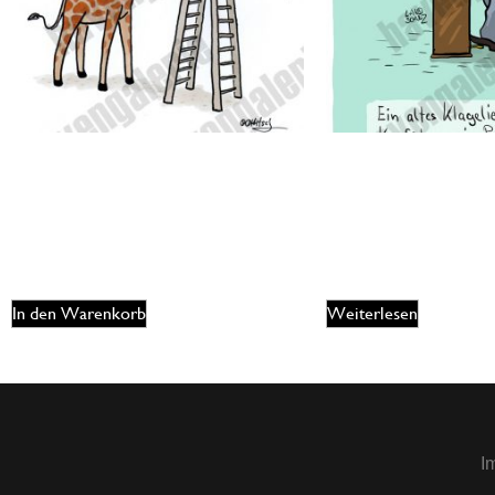
Oliver Ottitsch – Deep throat
Dorthe Landschulz – P
175,00
€
165,00
€
EUR
EUR
In den Warenkorb
Weiterlesen
I