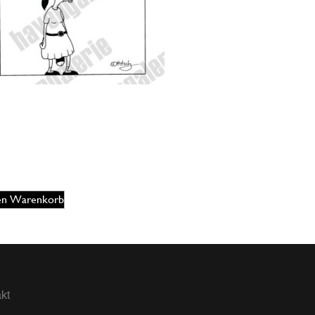
er Ottitsch – Mädchen mit
deschwanz
5,00
€
EUR
den Warenkorb
kt