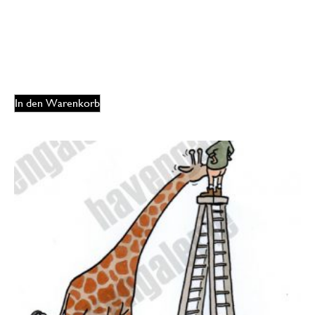
Oliver Ottitsch – Godzilla noodle
175,00
€
EUR
In den Warenkorb