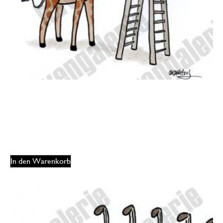
Oliver Ottitsch – Deep throat
175,00
€
EUR
In den Warenkorb