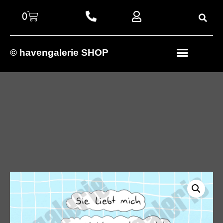
0
© havengalerie SHOP