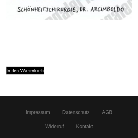
Oliver Ottitsch – Schönheitschirugie
125,00
€
EUR
In den Warenkorb
Impressum
Datenschutz
AGB
Widerruf
Kontakt