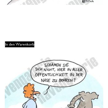
Oliver Ottitsch – Mittagspause
175,00
€
EUR
In den Warenkorb