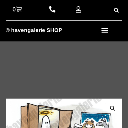
0
© havengalerie SHOP