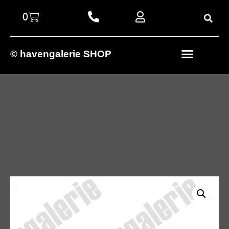
0
© havengalerie SHOP