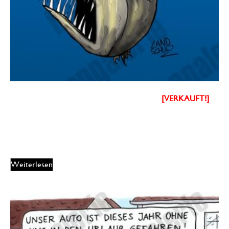
Dorthe Landschulz – Halloween Tiefseefisch
[VERKAUFT!]
100,00
€
EUR
Weiterlesen