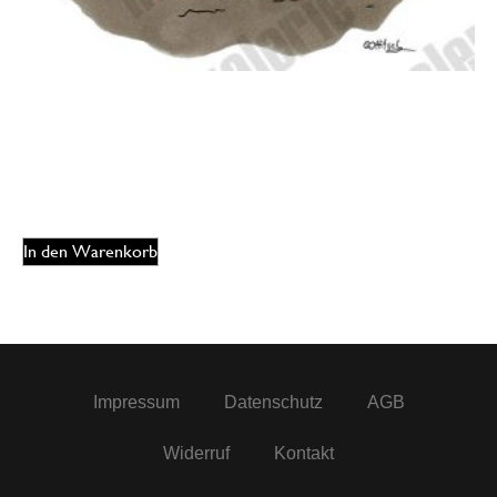
Oliver Ottitsch – Also ich find´s primitiv
125,00
€
EUR
In den Warenkorb
Impressum
Datenschutz
AGB
Widerruf
Kontakt