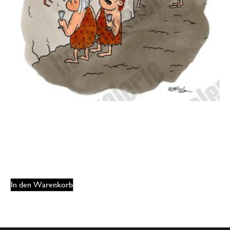
Oliver Ottitsch – Also ich find´s primitiv
125,00
€
EUR
In den Warenkorb