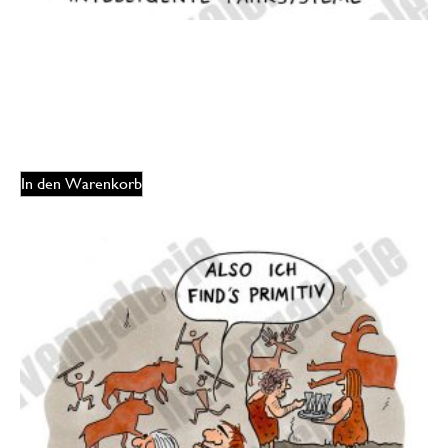
Oliver Ottitsch – Intelligente Fahrsysteme / Urlaub
125,00
€
EUR
In den Warenkorb