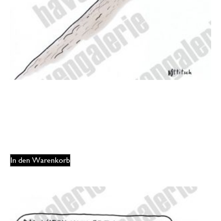
Oliver Ottitsch – Mittagspause
175,00
€
EUR
In den Warenkorb