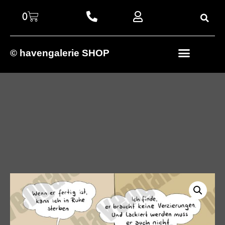
0
© havengalerie SHOP