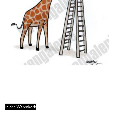
Oliver Ottitsch – Deep throat
175,00
€
EUR
In den Warenkorb