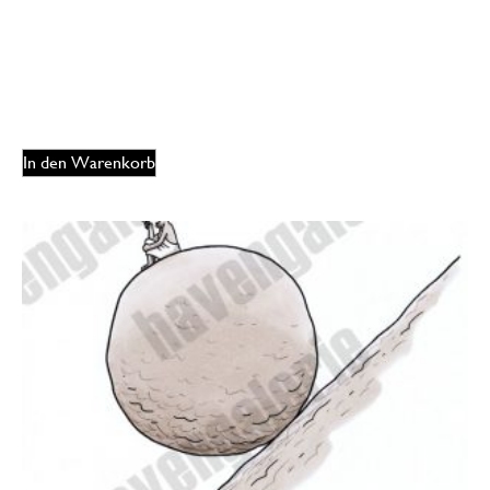
Dorthe Landschulz – Pinguine fallen
165,00
€
EUR
In den Warenkorb