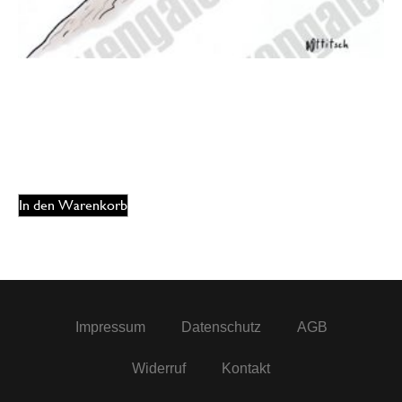
Oliver Ottitsch – Mittagspause
175,00
€
EUR
In den Warenkorb
Impressum
Datenschutz
AGB
Widerruf
Kontakt