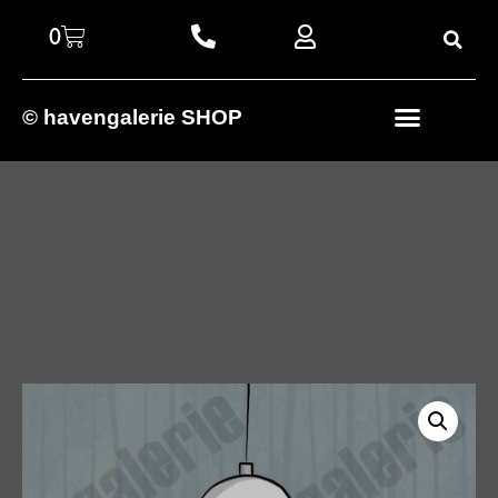
0
© havengalerie SHOP