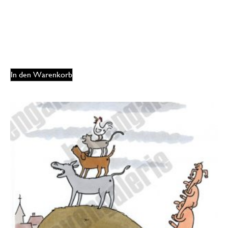
Oliver Ottitsch – Klinik Clowns
125,00
€
EUR
In den Warenkorb