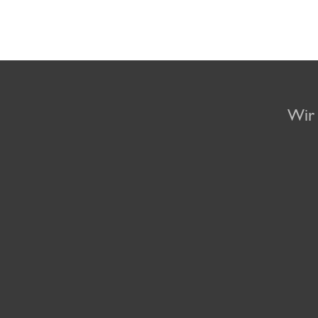
Ansteckende
Lotte Wagner
Dorthe
Oli
Cartoons 2020
& Ari Plikat
Landschulz
Zum Angebot
Zum Angebot
Zum Angebot
Wir 