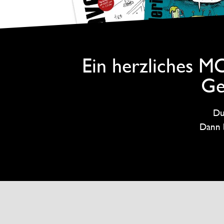
Ein herzliches M
Ge
Du
Dann b