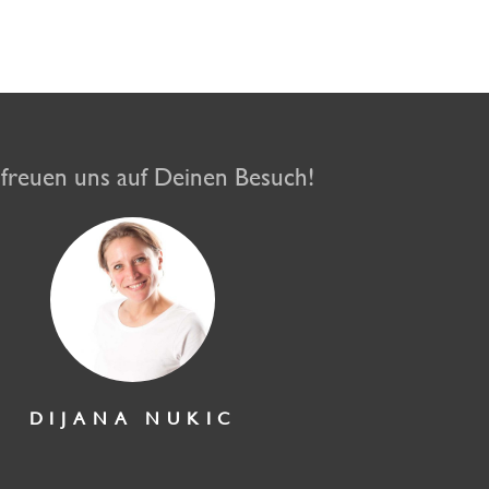
ver Ottitsch
Tetsche
Mario Lars
Anstecken
Lotte 
Cartoons 2
& Ari 
L
Zum Angebot
Zum Angebot
Zum Angebot
Zum Angebot
Zum An
freuen uns auf Deinen Besuch!
DIJANA NUKIC