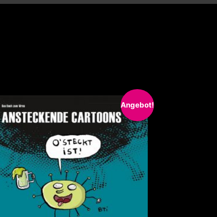
SALES %
tiges zum schmalen Preis:
Angebot!