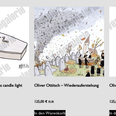
 candle light
Oliver Ottitsch – Wiederauferstehung
Oli
125,00
€
125
EUR
In den Warenkorb
In 