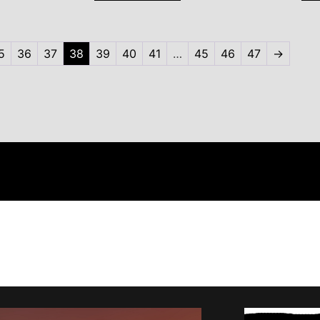
5
36
37
38
39
40
41
…
45
46
47
→
Künstler