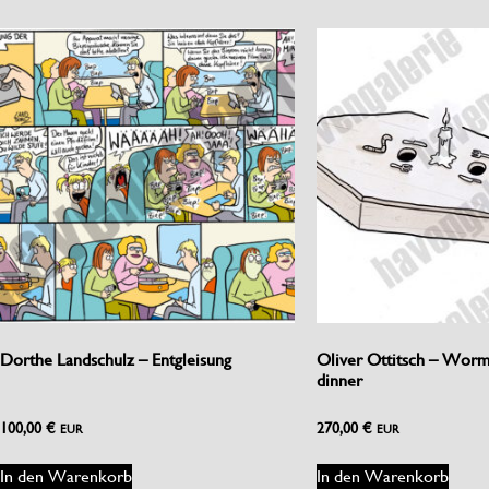
Dorthe Landschulz – Entgleisung
Oliver Ottitsch – Worms
dinner
100,00
€
270,00
€
EUR
EUR
In den Warenkorb
In den Warenkorb